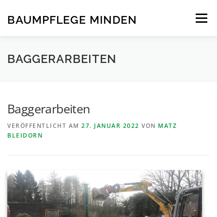
Zum
Inhalt
BAUMPFLEGE MINDEN
Menü
springen
STARTSEITE
ÜBER UNS
LEISTUNGEN
BAGGERARBEITEN
NEWS
KONTAKT
STELLENANGEBOTE
Baggerarbeiten
VERÖFFENTLICHT AM
27. JANUAR 2022
VON
MATZ
BLEIDORN