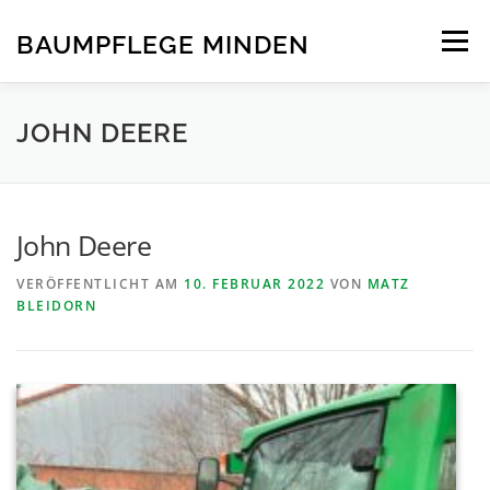
Zum
Inhalt
BAUMPFLEGE MINDEN
Menü
springen
STARTSEITE
ÜBER UNS
LEISTUNGEN
JOHN DEERE
NEWS
KONTAKT
STELLENANGEBOTE
John Deere
VERÖFFENTLICHT AM
10. FEBRUAR 2022
VON
MATZ
BLEIDORN